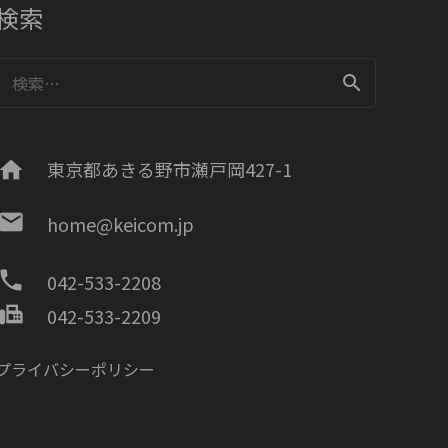
検索
検
索:
home
東京都あきる野市瀬戸岡427-1
mail
home@keicom.jp
phone
042-533-2208
fax
042-533-2209
プライバシーポリシー