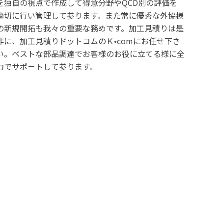
を独自の視点で作成して得意分野やQCD別の評価を
適切に行い管理して参ります。また常に優秀な外協様
の新規開拓も我々の重要な務めです。加工見積りは是
非に、加工見積りドットコムのＫ•comにお任せ下さ
い。ベストな部品調達でお客様のお役に立てる様に全
力でサポ－トして参ります。