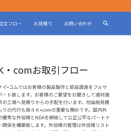
注文フロ－
お見積り
お問い合わせ
search
K・comお取引フロー
ケイ•コムではお客様の製品製作と部品調達をフルサ
ポ－ト致します。お客様のご要望をお聞きして適材適
所の工場へ見積りからの手配を行います。勿論相見積
もりの代行も我々Ｋ•comの重要な務めです。国内外
の優秀な外協様とNDAを締結して公正公平なパ－トナ
－関係を構築致します。外協様の管理は外協様リスト