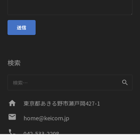
検索
検
索:
home
東京都あきる野市瀬戸岡427-1
mail
home@keicom.jp
phone
042-533-2208