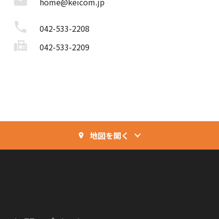
mail
home@keicom.jp
phone
042-533-2208
fax
042-533-2209
地図を開く
place