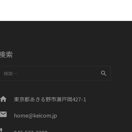
検索
検
索:
home
東京都あきる野市瀬戸岡427-1
mail
home@keicom.jp
phone