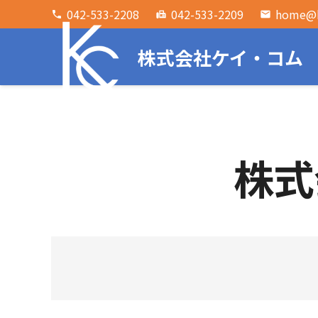
042-533-2208
042-533-2209
home@k
phone
fax
email
株式会社ケイ・コム
株式